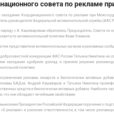
национного совета по рекламе п
9-е заседание Координационного совета по рекламе при Межгосу
итель руководителя Федеральной антимонопольной службы (ФАС 
 наряду с А. Кашеваровым обратились Председатель Совета по 
совета по антимонопольной политике Азам Усманов.
стие представители антимонопольных органов и рекламных сообще
добросовестной конкуренции ФАС России Татьяна Никитина на с
тники заседания одобрили доклад и приняли решение рекоменд
нопольной политике.
граничения рекламы лекарств и биологически активных добаво
екламы БАДов. Андрей Кашеваров и Татьяна Никитина проинф
твенных средств и биологически активных добавок. Наиболее ча
я, что они обладают лечебными свойствами.
вынесения Президентом Российской Федерации поручения о подг
«О рекламе» и усиление ответственности, в том числе рекламо