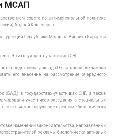
ри МСАП
дарственном совете по антимонопольной политике
России) Андрей Кашеваров.
конкуренции Республики Молдова Виорика Кэраре и
ств 9-ти государств-участников СНГ.
овете представила доклад «О состоянии рекламной
овать его внесение на рассмотрение очередного
к (БАД) в государствах-участниках СНГ, а также
ормировали участников заседания о специальных
сто выявляемое нарушение в рекламе биологически
отовке изменений законодательства, направленных
распространителей рекламы биологически активных