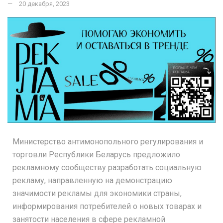
20 декабря, 2023
Министерство антимонопольного регулирования и
торговли Республики Беларусь предложило
рекламному сообществу разработать социальную
рекламу, направленную на демонстрацию
значимости рекламы для экономики страны,
информирования потребителей о новых товарах и
занятости населения в сфере рекламной